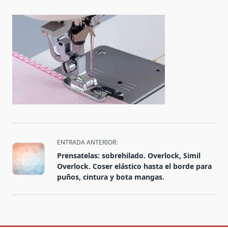
<span
ENTRADA ANTERIOR:
class="nav-
Prensatelas: sobrehilado. Overlock, Simil
subtitle
Overlock. Coser elástico hasta el borde para
screen-
puños, cintura y bota mangas.
reader-
text">Página</span>